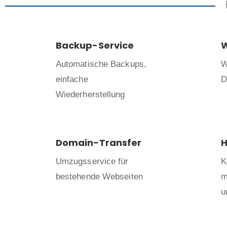
Backup-Service
Automatische Backups,
W
einfache
D
Wiederherstellung
Domain-Transfer
H
Umzugsservice für
K
bestehende Webseiten
m
u