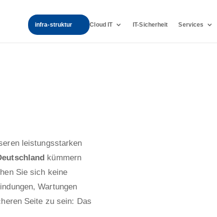
infra-struktur
Cloud IT
IT-Sicherheit
Services
seren leistungsstarken
Deutschland
kümmern
hen Sie sich keine
bindungen, Wartungen
cheren Seite zu sein: Das