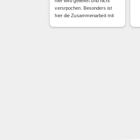
hier wird geliefert und nicht
versrpochen. Besonders ist
hier die Zusammenarbeit mit
unseren anderen IT
Dienstleistern 1A, die Techniker
verstehen auch unsere "USER"
Probleme bestens und können
vor allem ohne Belehrung
helfen.
Wir als Fahrrad Ranzinger
können die NETZKULTUR
wärmsten empfehlen.