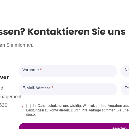
ssen? Kontaktieren Sie uns
en Sie mich an.
Anfrage
Vorname
*
N
Webhosting
över
nd
E-Mail-Adresse
*
Te
anagement
630
Ihr Datenschutz ist uns wichtig. Wir nutzen Ihre Angaben auss
*
Leistungen zu kontaktieren. Durch Ihre Anfrage stimmen Sie un
diese.
Senden