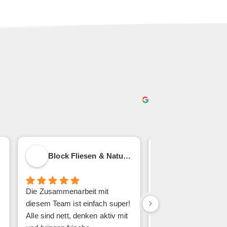
Block Fliesen & Naturstein
Michael Smy
Die Zusammenarbeit mit
Das Tool infra-strukt
diesem Team ist einfach super!
richtiger Gamechang
Alle sind nett, denken aktiv mit
Unternehmen sein, 